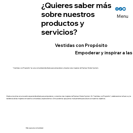
¿Quieres saber más
sobre nuestros
Menu
productos y
servicios?
Vestidas con Propósito
Empoderar y inspirar a la
"Vestidas con Propósito" es una comunidad diseñado para empoderar y inspirar a las mujeres de Pasteur Water System.
Únete a nosotras en un evento especial diseñado para empoderar y conectar a las mujeres de Pasteur Water System.
En "Vestidas con Propósito"
, celebraremos la fuerza y la
resiliencia de las mujeres en nuestra comunidad y exploraremos cómo podemos apoyarnos mutuamente para alcanzar nuestros objetivos.
Más que una comunidad: